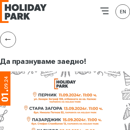
HOLIDAY PARK | Търговски комплекси
EN
Назад
Да празнуваме заедно!
09.24
01.