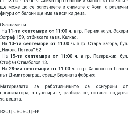
от 13:00 - 15:00 ч. Аниматор с балони и маскотът ни Холи -
ще може да се запознаете и снимате с Холи, а различни
фигури от балони ще има за всички деца.
Очакваме ви:
На
11-ти септември
от 11:00 ч.
в гр. Перник на ул. Захар
Зограф 159, отбивката за кв. Калкас.
На
13-ти септември от 11:00 ч.
в гр. Стара Загора, бул
„Никола Петков“ 52.
На
15-ти септември
от 11:00 ч.
в гр. Пазарджик, бул
Стефан Стамболов 13.
На
28-ми септември
от 11:00 ч.
в гр. Хасково на Главен
път Димитровград, срещу Бирената фабрика.
Материалите за работилничките са осигурени от
организатора, а сувенирите, разбира се, остават подарък
за децата.
ВХОД СВОБОДЕН!