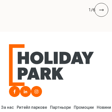
1
/
6
next
HOLIDAY PARK | Търговски комплекси
facebook
linkedin
instagram
За нас
Ритейл паркове
Партньори
Промоции
Новини