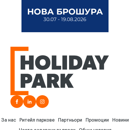
HOLIDAY PARK | Търговски комплекси
facebook
linkedin
instagram
За нас
Ритейл паркове
Партньори
Промоции
Новини